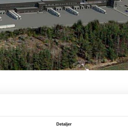
er
 areal er på 60.000m2. Ferdigstilt i 2019.
Detaljer