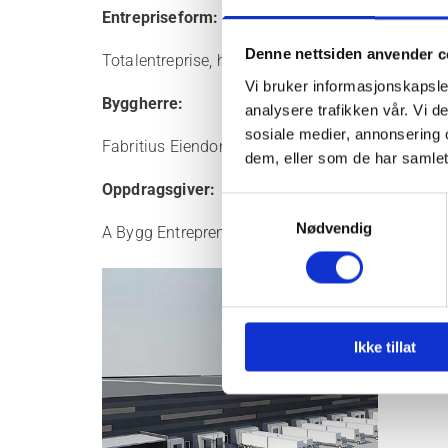
Entrepriseform:
Denne nettsiden anvender c
Totalentreprise, herunder sterkstrøm, svakstrøm
Vi bruker informasjonskapsler
Byggherre:
analysere trafikken vår. Vi 
sosiale medier, annonsering 
Fabritius Eiendom
dem, eller som de har samlet
Oppdragsgiver:
Samtykkevalg
Nødvendig
A Bygg Entreprenør
Ikke tillat