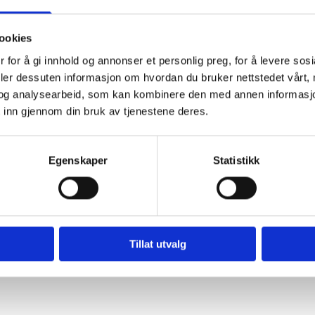
ookies
 og utomhus installasjoner
 for å gi innhold og annonser et personlig preg, for å levere sos
deler dessuten informasjon om hvordan du bruker nettstedet vårt,
og analysearbeid, som kan kombinere den med annen informasjon d
 inn gjennom din bruk av tjenestene deres.
Egenskaper
Statistikk
Tillat utvalg