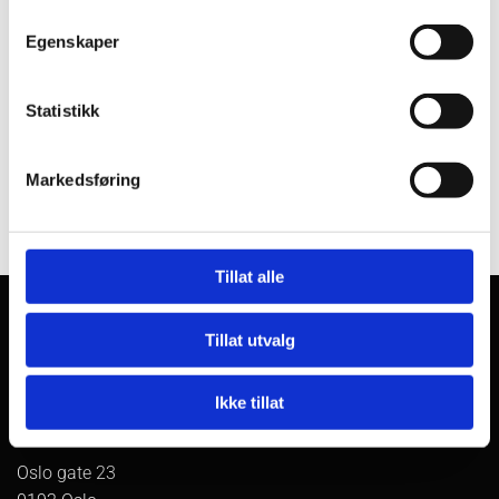
Egenskaper
Statistikk
0
Markedsføring
Tillat alle
Tillat utvalg
Ikke tillat
Adresse
Oslo gate 23