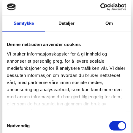
Lillestrøm Torv
Samtykke
Detaljer
Om
Kjøpesenter med 80 butikker på 50.000m2. Ferdigstilt i
1999.
Denne nettsiden anvender cookies
Entrepriseform:
Vi bruker informasjonskapsler for å gi innhold og
Totalentreprise, herunder sterkstrøm, svakstrøm og utomhus
annonser et personlig preg, for å levere sosiale
installasjoner
mediefunksjoner og for å analysere trafikken vår. Vi deler
dessuten informasjon om hvordan du bruker nettstedet
Byggherre:
vårt, med partnerne våre innen sosiale medier,
AF gruppen
annonsering og analysearbeid, som kan kombinere den
med annen informasjon du har gjort tilgjengelig for dem,
Oppdragsgiver:
eller som de har samlet inn gjennom din bruk av
tjenestene deres.
Odin Eiendom
Samtykkevalg
Nødvendig