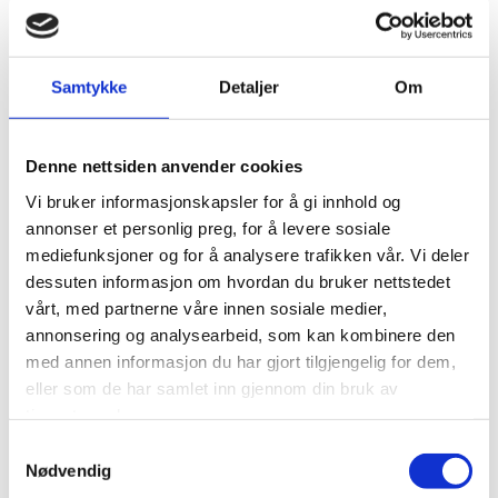
Munkerud skole
Samtykke
Detaljer
Om
Ny barneskole på Munkerud i Oslo. Skolens areal er på
9.200m2. Ferdigstilt i 2016.
Denne nettsiden anvender cookies
Entrepriseform:
Vi bruker informasjonskapsler for å gi innhold og
Totalentreprise, herunder sterkstrøm, svakstrøm og utomhus
annonser et personlig preg, for å levere sosiale
installasjoner
mediefunksjoner og for å analysere trafikken vår. Vi deler
dessuten informasjon om hvordan du bruker nettstedet
Byggherre:
vårt, med partnerne våre innen sosiale medier,
Undervisningsbygg
annonsering og analysearbeid, som kan kombinere den
med annen informasjon du har gjort tilgjengelig for dem,
Oppdragsgiver:
eller som de har samlet inn gjennom din bruk av
tjenestene deres.
Veidekke
Samtykkevalg
Nødvendig