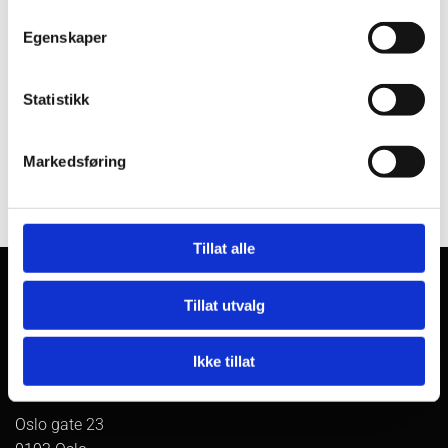
Egenskaper
Statistikk
0
Markedsføring
Tillat alle
Tillat utvalg
Ikke tillat
Adresse
Oslo gate 23