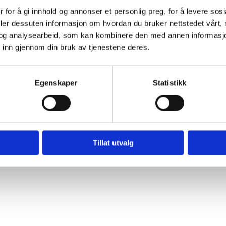
 for å gi innhold og annonser et personlig preg, for å levere sos
deler dessuten informasjon om hvordan du bruker nettstedet vårt,
t Kjeller 2 med opsjon 
og analysearbeid, som kan kombinere den med annen informasjon d
 inn gjennom din bruk av tjenestene deres.
a. 10.000m², lokalisert mellom A-blokken, Ring 1 og Møllergata.
kniske installasjoner, sykkelparkering og en underjordisk rotun
Egenskaper
Statistikk
Tillat utvalg