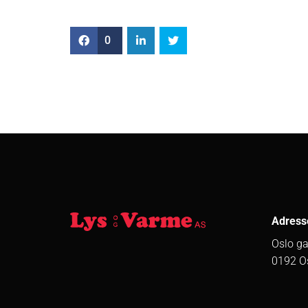
0
Adress
Oslo ga
0192 O