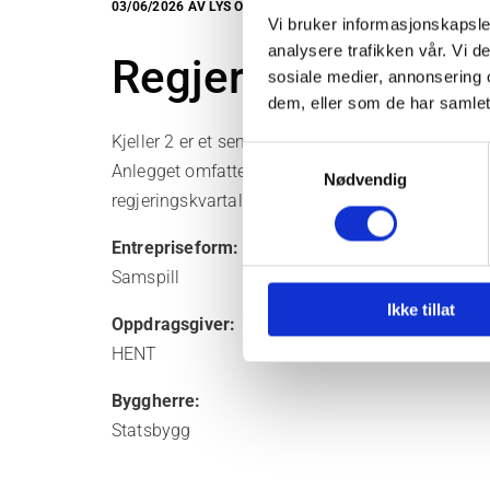
03/06/2026
AV LYS OG VARME
Vi bruker informasjonskapsler
analysere trafikken vår. Vi 
Regjeringskvartale
sosiale medier, annonsering 
dem, eller som de har samlet
Kjeller 2 er et sentralt infrastrukturanlegg på c
Samtykkevalg
Anlegget omfatter vare- og avfallshåndtering, te
Nødvendig
regjeringskvartalet sammen.
Entrepriseform:
Samspill
Ikke tillat
Oppdragsgiver:
HENT
Byggherre:
Statsbygg