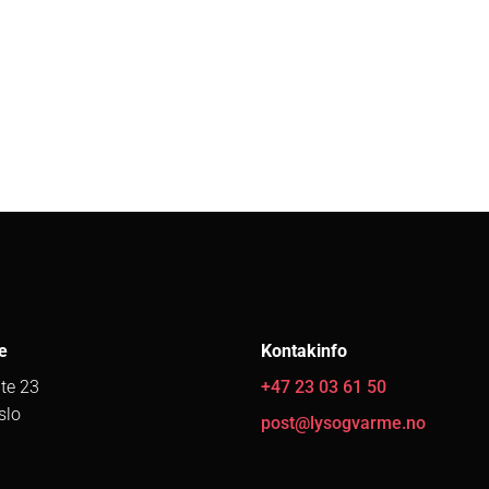
e
Kontakinfo
te 23
+47 23 03 61 50
slo
post@lysogvarme.no