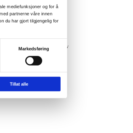
iale mediefunksjoner og for å
 med partnerne våre innen
E-Blokk
u har gjort tilgjengelig for
de som knytter de ulike delene av
Markedsføring
Tillat alle