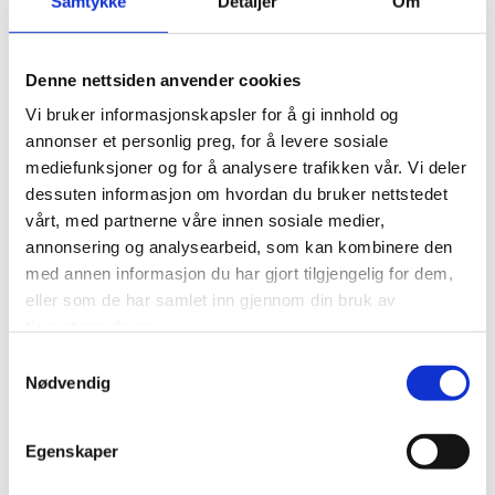
Samtykke
Detaljer
Om
Spektrumskvarteret
Denne nettsiden anvender cookies
Nytt kontorbygg og kongressenter på totalt ca. 40.000m2 som
Vi bruker informasjonskapsler for å gi innhold og
tilbygg til eksisterende Oslo Spektrum. Ferdigstilles i 2028
annonser et personlig preg, for å levere sosiale
mediefunksjoner og for å analysere trafikken vår. Vi deler
Entrepriseform
dessuten informasjon om hvordan du bruker nettstedet
Totalentreprise
vårt, med partnerne våre innen sosiale medier,
annonsering og analysearbeid, som kan kombinere den
Byggherre
med annen informasjon du har gjort tilgjengelig for dem,
Nova Spektrum / Aspelin Ramm
eller som de har samlet inn gjennom din bruk av
tjenestene deres.
Oppdragsgiver
Samtykkevalg
HENT
Nødvendig
Egenskaper
0