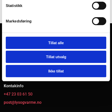
Statistikk
Markedsføring
Tillat alle
Tillat utvalg
Adresse
Oslo gate 23
Ikke tillat
0192 Oslo
Kontakinfo
+47 23 03 61 50
post@lysogvarme.no