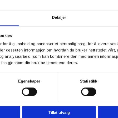
AS
Detaljer
ggets areal er på 15.000m2. Ferdigstilt i 2011.
ookies
 for å gi innhold og annonser et personlig preg, for å levere sos
deler dessuten informasjon om hvordan du bruker nettstedet vårt,
og analysearbeid, som kan kombinere den med annen informasjon d
 og utomhus installasjoner
 inn gjennom din bruk av tjenestene deres.
Egenskaper
Statistikk
Tillat utvalg