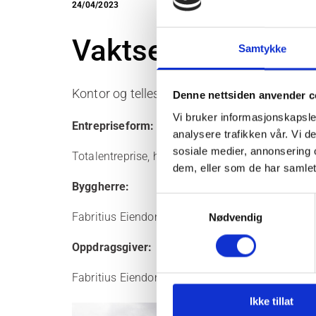
24/04/2023
Vaktservice/NOK
Samtykke
Kontor og tellesentral på Brobekk i Oslo. By
Denne nettsiden anvender c
Vi bruker informasjonskapsler
Entrepriseform:
analysere trafikken vår. Vi 
sosiale medier, annonsering 
Totalentreprise, herunder sterkstrøm, svakstrøm
dem, eller som de har samlet
Byggherre:
Samtykkevalg
Fabritius Eiendom AS
Nødvendig
Oppdragsgiver:
Fabritius Eiendom AS
Ikke tillat